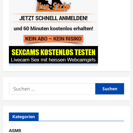
und
bekommt
Gesichtsbesamung
Suchen
nach:
Kategorien
ASMR