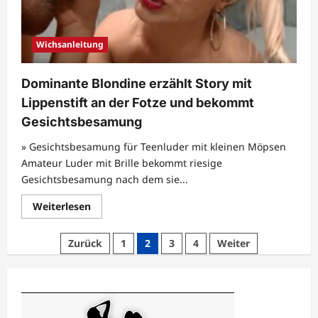
Sperma
für
JOI
Deutsch
German
Wichsanleitung
Dominante Blondine erzählt Story mit
Lippenstift an der Fotze und bekommt
Gesichtsbesamung
» Gesichtsbesamung für Teenluder mit kleinen Möpsen
Amateur Luder mit Brille bekommt riesige
Gesichtsbesamung nach dem sie...
Mehr
Weiterlesen
Informationen
über
Dominante
Seitennummerierung
Zurück
1
2
3
4
Weiter
Blondine
erzählt
der
Story
mit
Beiträge
Lippenstift
an
der
Fotze