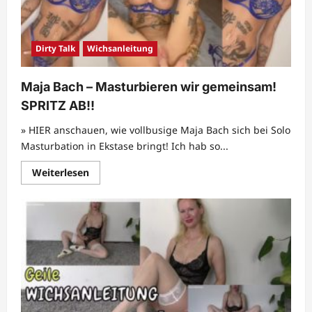
von
Stella
Cinderella
Dirty Talk
Wichsanleitung
Maja Bach – Masturbieren wir gemeinsam!
SPRITZ AB!!
» HIER anschauen, wie vollbusige Maja Bach sich bei Solo
Masturbation in Ekstase bringt! Ich hab so...
Mehr
Weiterlesen
Informationen
über
Maja
Bach
–
Masturbieren
wir
gemeinsam!
SPRITZ
AB!!