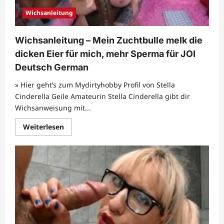
Wichsanleitung
Wichsanleitung – Mein Zuchtbulle melk die
dicken Eier für mich, mehr Sperma für JOI
Deutsch German
» Hier geht’s zum Mydirtyhobby Profil von Stella
Cinderella Geile Amateurin Stella Cinderella gibt dir
Wichsanweisung mit...
Mehr
Weiterlesen
Informationen
über
Wichsanleitung
–
Mein
Zuchtbulle
melk
die
dicken
Eier
für
mich,
mehr