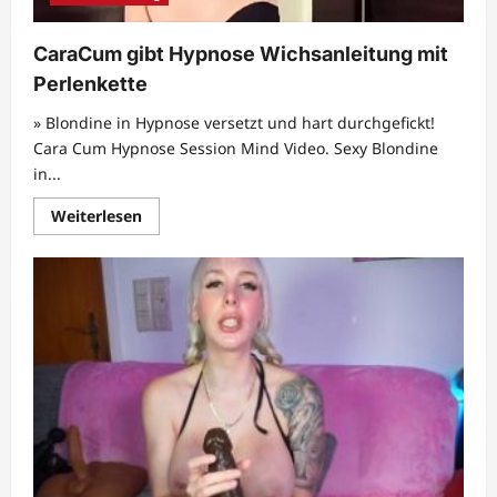
CaraCum gibt Hypnose Wichsanleitung mit
Perlenkette
» Blondine in Hypnose versetzt und hart durchgefickt!
Cara Cum Hypnose Session Mind Video. Sexy Blondine
in...
Mehr
Weiterlesen
Informationen
über
CaraCum
gibt
Hypnose
Wichsanleitung
mit
Perlenkette