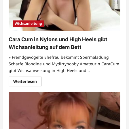
Wichsanleitung
Cara Cum in Nylons und High Heels gibt
Wichsanleitung auf dem Bett
» Fremdgevögelte Ehefrau bekommt Spermaladung
Scharfe Blondine und Mydirtyhobby Amateurin CaraCum
gibt Wichsanweisung in High Heels und...
Mehr
Weiterlesen
Informationen
über
Cara
Cum
in
Nylons
und
High
Heels
gibt
Wichsanleitung