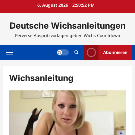
Zum
6. August 2026
2:50:53 PM
Inhalt
springen
Deutsche Wichsanleitungen
Perverse Abspritzvorlagen geben Wichs Countdown
Abonnieren
Primäres
Menü
Wichsanleitung