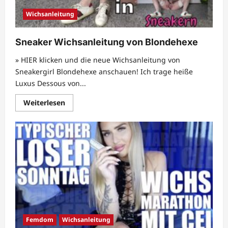
Wichsanleitung
Sneaker Wichsanleitung von Blondehexe
» HIER klicken und die neue Wichsanleitung von
Sneakergirl Blondehexe anschauen! Ich trage heiße
Luxus Dessous von...
Mehr
Weiterlesen
Informationen
über
Sneaker
Wichsanleitung
von
Blondehexe
Femdom
Wichsanleitung