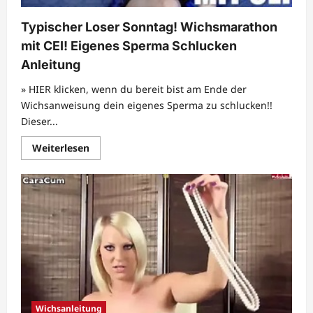
Typischer Loser Sonntag! Wichsmarathon
mit CEI! Eigenes Sperma Schlucken
Anleitung
» HIER klicken, wenn du bereit bist am Ende der
Wichsanweisung dein eigenes Sperma zu schlucken!!
Dieser...
Mehr
Weiterlesen
Informationen
über
Typischer
Loser
Sonntag!
Wichsmarathon
mit
CEI!
Eigenes
Sperma
Schlucken
Anleitung
Wichsanleitung