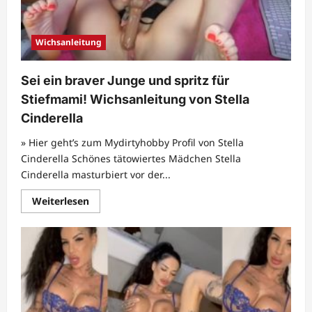
Wichsanleitung
Sei ein braver Junge und spritz für
Stiefmami! Wichsanleitung von Stella
Cinderella
» Hier geht’s zum Mydirtyhobby Profil von Stella
Cinderella Schönes tätowiertes Mädchen Stella
Cinderella masturbiert vor der...
Mehr
Weiterlesen
Informationen
über
Sei
ein
braver
Junge
und
spritz
für
Stiefmami!
Wichsanleitung