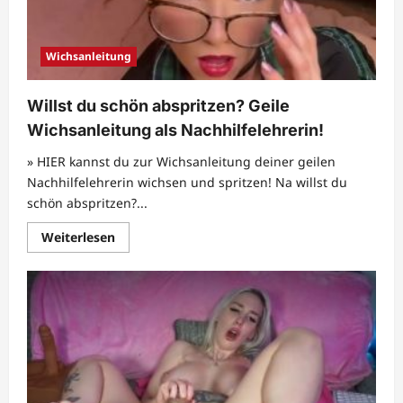
auf
dem
Bett
Wichsanleitung
Willst du schön abspritzen? Geile
Wichsanleitung als Nachhilfelehrerin!
» HIER kannst du zur Wichsanleitung deiner geilen
Nachhilfelehrerin wichsen und spritzen! Na willst du
schön abspritzen?...
Mehr
Weiterlesen
Informationen
über
Willst
du
schön
abspritzen?
Geile
Wichsanleitung
als
Nachhilfelehrerin!