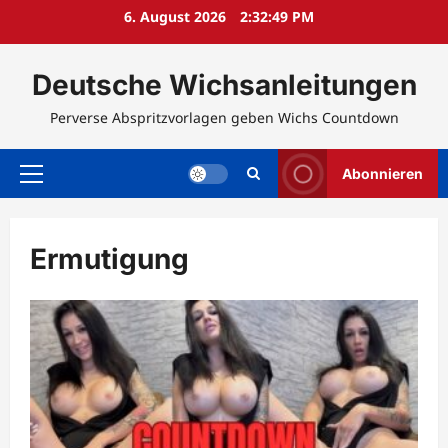
Zum
6. August 2026
2:32:49 PM
Inhalt
springen
Deutsche Wichsanleitungen
Perverse Abspritzvorlagen geben Wichs Countdown
Abonnieren
Primäres
Menü
Ermutigung