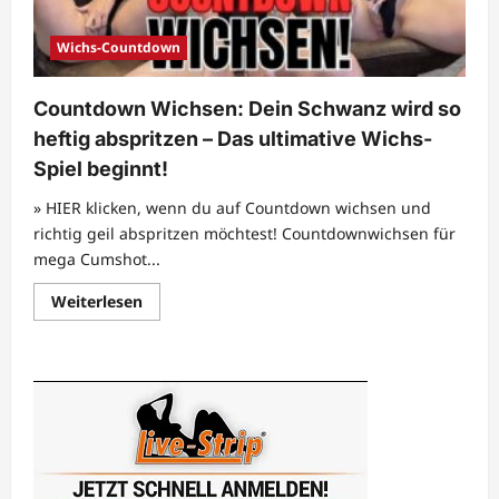
Wichs-Countdown
Countdown Wichsen: Dein Schwanz wird so
heftig abspritzen – Das ultimative Wichs-
Spiel beginnt!
» HIER klicken, wenn du auf Countdown wichsen und
richtig geil abspritzen möchtest! Countdownwichsen für
mega Cumshot...
Mehr
Weiterlesen
Informationen
über
Countdown
Wichsen:
Dein
Schwanz
wird
so
heftig
abspritzen
–
Das