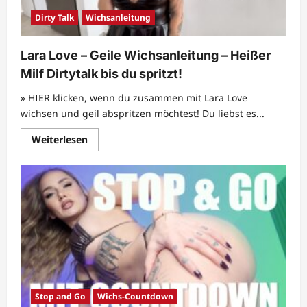
für
devote
Dirty Talk
Wichsanleitung
Wichser!!!
Lara Love – Geile Wichsanleitung – Heißer
Milf Dirtytalk bis du spritzt!
» HIER klicken, wenn du zusammen mit Lara Love
wichsen und geil abspritzen möchtest! Du liebst es...
Mehr
Weiterlesen
Informationen
über
Lara
Love
–
Geile
Wichsanleitung
–
Heißer
Milf
Dirtytalk
bis
du
spritzt!
Stop and Go
Wichs-Countdown