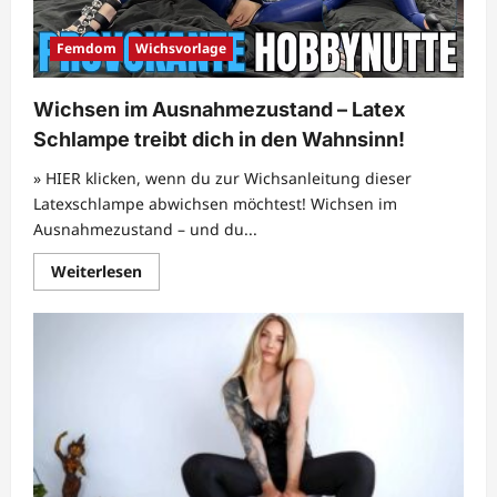
Femdom
Wichsvorlage
Wichsen im Ausnahmezustand – Latex
Schlampe treibt dich in den Wahnsinn!
» HIER klicken, wenn du zur Wichsanleitung dieser
Latexschlampe abwichsen möchtest! Wichsen im
Ausnahmezustand – und du...
Mehr
Weiterlesen
Informationen
über
Wichsen
im
Ausnahmezustand
–
Latex
Schlampe
treibt
dich
in
den
Wahnsinn!