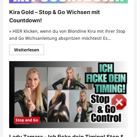
Kira Gold – Stop & Go Wichsen mit
Countdown!
» HIER klicken, wenn du von Blondine Kira mit ihrer Stop
and Go Wichsanleitung abspritzen möchtest! Es...
Mehr
Weiterlesen
Informationen
über
Kira
Gold
–
Stop
&
Go
Wichsen
mit
Countdown!
Stop and Go
Lady Tamara – Ich ficke dein Timing! Stop &