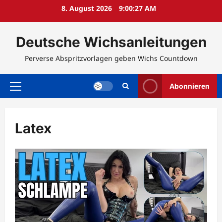
Zum
8. August 2026
9:00:28 AM
Inhalt
springen
Deutsche Wichsanleitungen
Perverse Abspritzvorlagen geben Wichs Countdown
Abonnieren
Primäres
Menü
Latex