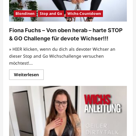
Blondinen
Stop and Go
Wichs-Countdown
Fiona Fuchs – Von oben herab – harte STOP
& GO Challenge für devote Wichser!!!
» HIER klicken, wenn du dich als devoter Wichser an
dieser Stop and Go Wichschallenge versuchen
möchtest!...
Mehr
Weiterlesen
Informationen
über
Fiona
Fuchs
–
Von
oben
herab
–
harte
STOP
&
GO
Challenge