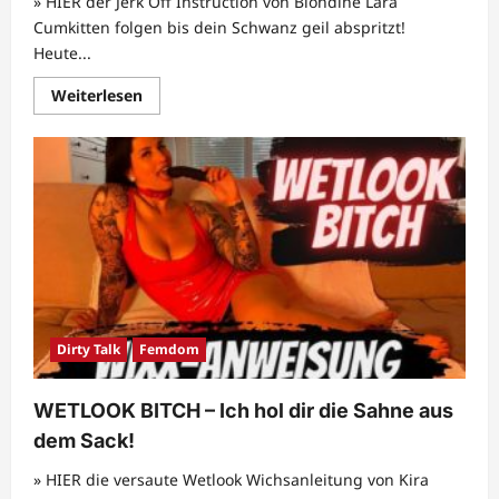
» HIER der Jerk Off Instruction von Blondine Lara
Cumkitten folgen bis dein Schwanz geil abspritzt!
Heute...
Mehr
Weiterlesen
Informationen
über
Lara
CumKitten
–
Jerk
Off
Instruction
|
Womit
bringe
ich
dich
zum
abspritzen?
Dirty Talk
Femdom
WETLOOK BITCH – Ich hol dir die Sahne aus
dem Sack!
» HIER die versaute Wetlook Wichsanleitung von Kira