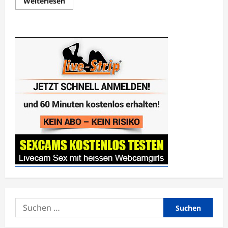
Mehr
Weiterlesen
Informationen
über
Tief
Atem
Duft
Fetisch
Meditation
JOI
von
Lady
Demona
Suchen
nach: