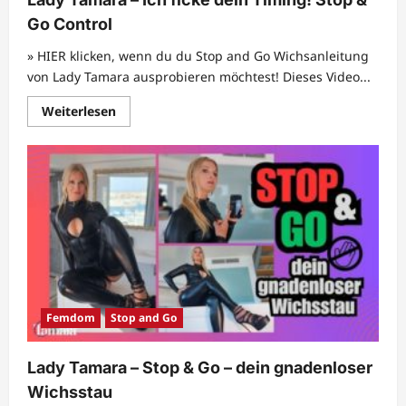
Go Control
» HIER klicken, wenn du du Stop and Go Wichsanleitung
von Lady Tamara ausprobieren möchtest! Dieses Video...
Mehr
Weiterlesen
Informationen
über
Lady
Tamara
–
Ich
ficke
dein
Timing!
Stop
&
Go
Control
Femdom
Stop and Go
Lady Tamara – Stop & Go – dein gnadenloser
Wichsstau