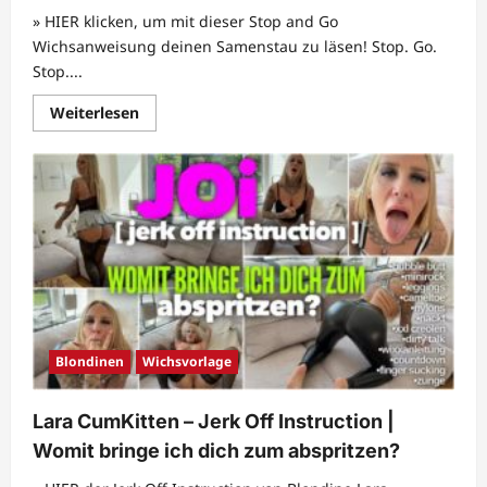
» HIER klicken, um mit dieser Stop and Go
Wichsanweisung deinen Samenstau zu läsen! Stop. Go.
Stop....
Mehr
Weiterlesen
Informationen
über
Lady
Tamara
–
Stop
&
Go
–
dein
gnadenloser
Wichsstau
Blondinen
Wichsvorlage
Lara CumKitten – Jerk Off Instruction |
Womit bringe ich dich zum abspritzen?