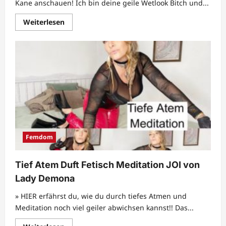
Kane anschauen! Ich bin deine geile Wetlook Bitch und...
Mehr
Weiterlesen
Informationen
über
WETLOOK
BITCH
–
Ich
hol
dir
die
Sahne
aus
dem
Sack!
Femdom
Tief Atem Duft Fetisch Meditation JOI von
Lady Demona
» HIER erfährst du, wie du durch tiefes Atmen und
Meditation noch viel geiler abwichsen kannst!! Das...