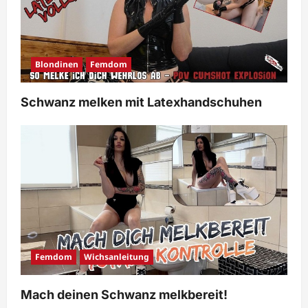
Blondinen
Femdom
Schwanz melken mit Latexhandschuhen
Femdom
Wichsanleitung
Mach deinen Schwanz melkbereit!