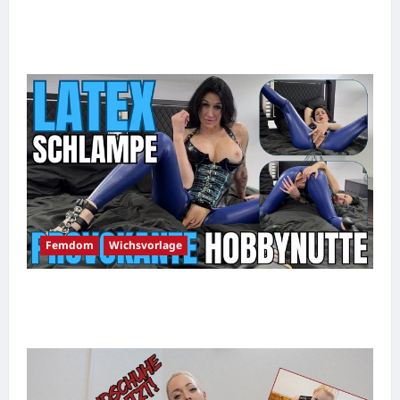
Italienische Herrin bringt dich zum
Abspritzen!
Femdom
Wichsvorlage
Wichsen im Ausnahmezustand – Latex
Schlampe treibt dich in den Wahnsinn!