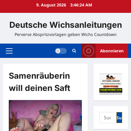
Zum
9. August 2026
3:46:24 AM
Inhalt
springen
Deutsche Wichsanleitungen
Perverse Abspritzvorlagen geben Wichs Countdown
Abonnieren
Primäres
Menü
Samenräuberin
will deinen Saft
Suchen
nach: