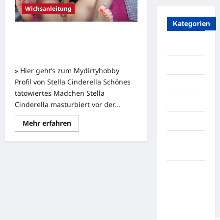
Wichsanleitung
Kategorien
Sei ein braver Junge und spritz für
Stiefmami! Wichsanleitung von
ASMR
Stella Cinderella
Blondinen
» Hier geht’s zum Mydirtyhobby
Profil von Stella Cinderella Schönes
Dirty Talk
tätowiertes Mädchen Stella
Erniedrigung
Cinderella masturbiert vor der...
Femdom
Mehr
Mehr erfahren
Informationen
über
Stop and
Sei
ein
Go
braver
Junge
Teens
und
spritz
für
Wichs-
Stiefmami!
Wichsanleitung
Countdown
von
Stella
Wichsanleitun
Cinderella