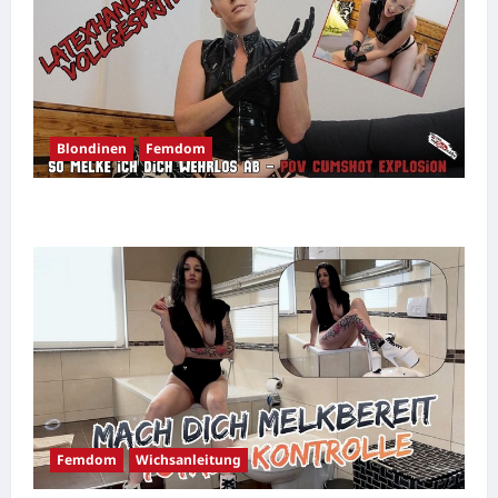
Blondinen
Femdom
Schwanz melken mit Latexhandschuhen
Femdom
Wichsanleitung