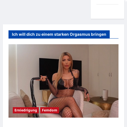
Wichsvorlage
Ich will dich zu einem starken Orgasmus bringen
Erniedrigung
Femdom
Erniedrigende Femdom Wichsanleitung: