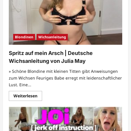
Blondinen
Wichsanleitung
Spritz auf mein Arsch | Deutsche
Wichsanleitung von Julia May
» Schöne Blondine mit kleinen Titten gibt Anweisungen
zum Wichsen Feuriges Babe erregt mit leidenschaftlicher
Lust. Eine...
Mehr
Weiterlesen
Informationen
über
Spritz
auf
mein
Arsch
|
Deutsche