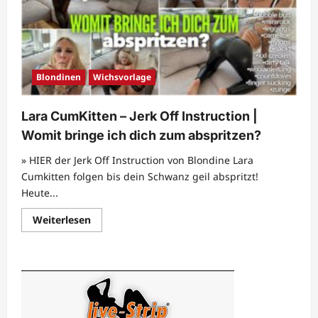
Wichsanleitung
von
Julia
May
Blondinen
Wichsvorlage
Lara CumKitten – Jerk Off Instruction |
Womit bringe ich dich zum abspritzen?
» HIER der Jerk Off Instruction von Blondine Lara
Cumkitten folgen bis dein Schwanz geil abspritzt!
Heute...
Mehr
Weiterlesen
Informationen
über
Lara
CumKitten
–
Jerk
Off
Instruction
|